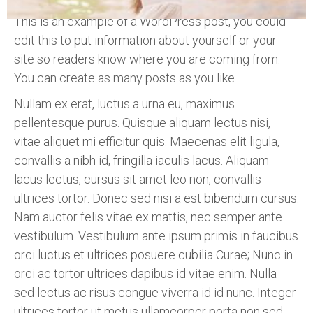
This is an example of a WordPress post, you could
edit this to put information about yourself or your
site so readers know where you are coming from.
You can create as many posts as you like.
Nullam ex erat, luctus a urna eu, maximus
pellentesque purus. Quisque aliquam lectus nisi,
vitae aliquet mi efficitur quis. Maecenas elit ligula,
convallis a nibh id, fringilla iaculis lacus. Aliquam
lacus lectus, cursus sit amet leo non, convallis
ultrices tortor. Donec sed nisi a est bibendum cursus.
Nam auctor felis vitae ex mattis, nec semper ante
vestibulum. Vestibulum ante ipsum primis in faucibus
orci luctus et ultrices posuere cubilia Curae; Nunc in
orci ac tortor ultrices dapibus id vitae enim. Nulla
sed lectus ac risus congue viverra id id nunc. Integer
ultrices tortor ut metus ullamcorper porta non sed